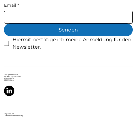
Email
*
Senden
Hiermit bestätige ich meine Anmeldung für den 
Newsletter.
info@tr-mc.com
Tel: +49 152 5917 2645
Kleiststraße 7
50859 Köln
Impressum
Datenschutzerklärung