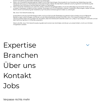
die Einschränkung der Datenverarbeitung verlangen.
Wenn wir Ihre personenbezogenen Daten nicht mehr benötigen, Sie sie jedoch zur Ausübung, Verteidigung oder
Geltendmachung von Rechtsansprüchen benötigen, haben Sie das Recht, statt der Löschung die Einschränkung der
Verarbeitung Ihrer personenbezogenen Daten zu verlangen.
Wenn Sie einen Widerspruch nach Art. 21 Abs. 1 DSGVO eingelegt haben, muss eine Abwägung zwischen Ihren und
unseren Interessen vorgenommen werden. Solange noch nicht feststeht, wessen Interessen überwiegen, haben Sie das
Recht, die Einschränkung der Verarbeitung Ihrer personenbezogenen Daten zu verlangen.
SSL- bzw. TLS-Verschlüsselung
Diese Seite nutzt aus Sicherheitsgründen und zum Schutz der Übertragung vertraulicher Inhalte, wie zum Beispiel
Bestellungen oder Anfragen, die Sie an uns als Seitenbetreiber senden, eine SSL- bzw. TLS-Verschlüsselung. Eine
verschlüsselte Verbindung erkennen Sie daran, dass die Adresszeile des Browsers von „http://“ auf „https://“ wechselt und an
dem Schloss-Symbol in Ihrer Browserzeile.
Wenn die SSL- bzw. TLS-Verschlüsselung aktiviert ist, können die Daten, die Sie an uns übermitteln, nicht von Dritten
mitgelesen werden.
Expertise
Branchen
Über uns
Kontakt
Jobs
Verpasse nichts mehr