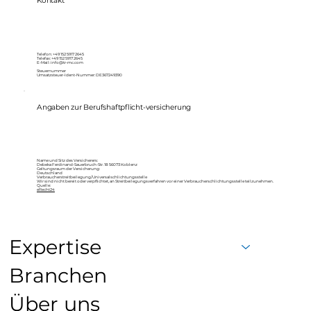
Kontakt
Telefon: +49 152 5917 2645
Telefax: +49 152 5917 2645
E-Mail: info@tr-mc.com
Steuernummer
Umsatzsteuer-Ident-Nummer: DE367249390
Angaben zur Berufshaftpflicht-versicherung
Name und Sitz des Versicherers:
Debeka Ferdinand-Sauerbruch-Str. 18 56073 Koblenz
Geltungsraum der Versicherung:
Deutschland
Verbraucherstreitbeilegung/Universalschlichtungsstelle
Wir sind nicht bereit oder verpflichtet, an Streitbeilegungsverfahren vor einer Verbraucherschlichtungsstelle teilzunehmen.
Quelle:
eRecht24
Expertise
Branchen
Über uns