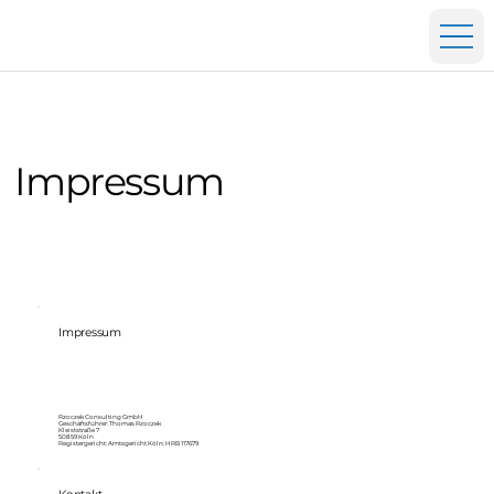
Impressum
Impressum
Rzoczek Consulting GmbH
Geschäftsführer: Thomas Rzoczek
Kleiststraße 7
50859 Köln
Registergericht: Amtsgericht Köln: HRB 117679